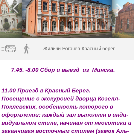
Жиличи-Рогачев-Красный берег
7.45. -8.00 Сбор и выезд из Минска.
11.00 Приезд в Красный Берег.
Посещение с экскурсией дворца Козелл-
Поклевских, особенность которого в
оформлении: каж­дый зал вы­пол­нен в ин­ди­
ви­ду­аль­ном сти­ле, на­чи­ная от не­ого­ти­ки и
за­кан­чи­вая во­сточ­ным сти­лем (за­мок Аль­