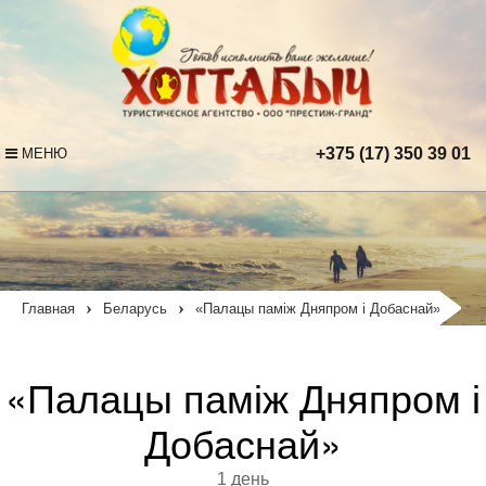
+375 (17) 350 39 01
МЕНЮ
›
›
Главная
Беларусь
«Палацы паміж Дняпром і Добаснай»
«Палацы паміж Дняпром і
Добаснай»
1 день